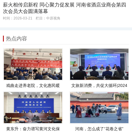
薪火相传启新程 同心聚力促发展 河南省酒店业商会第四
次会员大会圆满落幕
时间：2026-03-21
栏目：
中原视角
热点内容
戏曲走进养老院，文化惠民暖
文旅新消费，共促大循环|2024
人心
河南文化和旅游产业博览会新
闻发布会在郑州举行
黄东升：奋力谱写黄河文化保
河南，怎么成了“花卷之省”