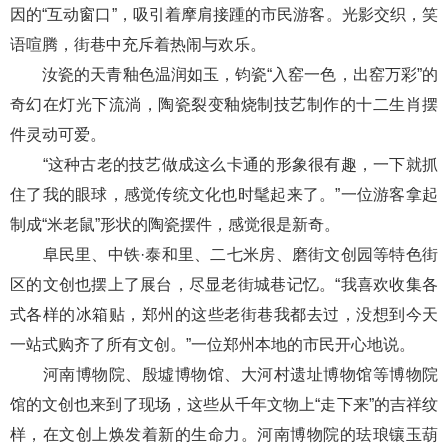
因的“互动窗口”，吸引着摩肩接踵的市民游客。光影交织，笑
语喧腾，街巷中充斥着热闹与欢乐。
汝瓷的天青釉色温润如玉，钧瓷“入窑一色，出窑万彩”的
奇幻在灯光下流淌，陶瓷裂变釉烧制技艺制作的十二生肖摆
件灵动可爱。
“这种古老的技艺做成这么卡通的形象很有趣，一下就抓
住了我的眼球，感觉传统文化也时髦起来了。”一位游客拿起
制成“米老鼠”形状的陶瓷摆件，感觉很是新奇。
阜民里、中铁·泰和里、二七米房、磨街文创园等特色街
区的文创也摆上了展台，尽显老街城巷记忆。“我喜欢收集各
式各样的冰箱贴，郑州的这些老街巷我都去过，没想到今天
一站式购齐了所有文创。”一位郑州本地的市民开心地说。
河南博物院、殷墟博物馆、大河村遗址博物馆等博物院
馆的文创也来到了现场，这些从千年文物上“走下来”的吉祥纹
样，在文创上焕发着新的生命力。河南博物院的珐琅镶玉葫