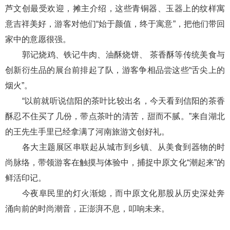
芦文创最受欢迎，摊主介绍，这些青铜器、玉器上的纹样寓
意吉祥美好，游客对他们“始于颜值，终于寓意”，把他们带回
家中的意愿很强。
郭记烧鸡、铁记牛肉、油酥烧饼、 茶香酥等传统美食与
创新衍生品的展台前排起了队，游客争相品尝这些“舌尖上的
烟火”。
“以前就听说信阳的茶叶比较出名，今天看到信阳的茶香
酥忍不住买了几份，带点茶叶的清苦，甜而不腻。”来自湖北
的王先生手里已经拿满了河南旅游文创好礼。
各大主题展区串联起从城市到乡镇、从美食到器物的时
尚脉络，带领游客在触摸与体验中，捕捉中原文化“潮起来”的
鲜活印记。
今夜阜民里的灯火渐熄，而中原文化那股从历史深处奔
涌向前的时尚潮音，正澎湃不息，叩响未来。