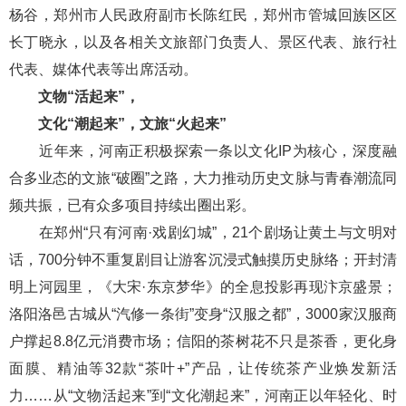
杨谷，郑州市人民政府副市长陈红民，郑州市管城回族区区
长丁晓永，以及各相关文旅部门负责人、景区代表、旅行社
代表、媒体代表等出席活动。
文物“活起来”，
文化“潮起来”，文旅“火起来”
近年来，河南正积极探索一条以文化IP为核心，深度融
合多业态的文旅“破圈”之路，大力推动历史文脉与青春潮流同
频共振，已有众多项目持续出圈出彩。
在郑州“只有河南·戏剧幻城”，21个剧场让黄土与文明对
话，700分钟不重复剧目让游客沉浸式触摸历史脉络；开封清
明上河园里，《大宋·东京梦华》的全息投影再现汴京盛景；
洛阳洛邑古城从“汽修一条街”变身“汉服之都”，3000家汉服商
户撑起8.8亿元消费市场；信阳的茶树花不只是茶香，更化身
面膜、精油等32款“茶叶+”产品，让传统茶产业焕发新活
力……从“文物活起来”到“文化潮起来”，河南正以年轻化、时