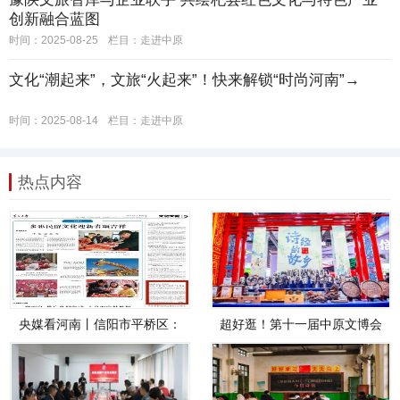
创新融合蓝图
时间：2025-08-25
栏目：
走进中原
文化“潮起来”，文旅“火起来”！快来解锁“时尚河南”→
时间：2025-08-14
栏目：
走进中原
热点内容
央媒看河南丨信阳市平桥区：
超好逛！第十一届中原文博会
“文旅+科技”助力旅游产业升级
在鹤壁开幕