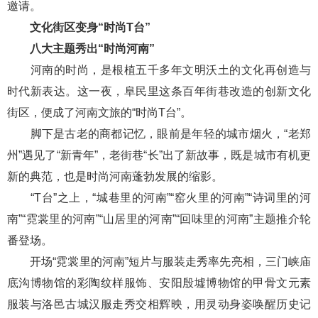
邀请。
文化街区变身“时尚T台”
八大主题秀出“时尚河南”
河南的时尚，是根植五千多年文明沃土的文化再创造与
时代新表达。这一夜，阜民里这条百年街巷改造的创新文化
街区，便成了河南文旅的“时尚T台”。
脚下是古老的商都记忆，眼前是年轻的城市烟火，“老郑
州”遇见了“新青年”，老街巷“长”出了新故事，既是城市有机更
新的典范，也是时尚河南蓬勃发展的缩影。
“T台”之上，“城巷里的河南”“窑火里的河南”“诗词里的河
南”“霓裳里的河南”“山居里的河南”“回味里的河南”主题推介轮
番登场。
开场“霓裳里的河南”短片与服装走秀率先亮相，三门峡庙
底沟博物馆的彩陶纹样服饰、安阳殷墟博物馆的甲骨文元素
服装与洛邑古城汉服走秀交相辉映，用灵动身姿唤醒历史记