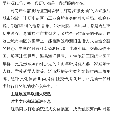
学的源代码，每一段历史都是一段耀眼的存在。
时尚产业需要物理空间承载，河南以“微更新”的方式激活
城市褶皱，让历史街区与工业废墟变身时尚实验场。张晓冬
说，“我们看到的亳都·新象、郑州记忆、阜民里，都是既注重
历史遗存、尊重原生市井烟火，又结合当代审美的作品。在
这些城市街区的更新上，能看到这种新旧生活方式自然交融
的样态。中牟的只有河南·戏剧幻城、电影小镇、银基动物王
国、银基冰雪世界、海昌海洋世界、方特梦幻王国综合园区
集群，更是形成国内外少见的面向年轻消费人群、家庭亲子
人群、学校研学人群等广泛市场解决方案的文旅时尚三角矩
阵，这种‘文化体验-时尚消费-社交传播’闭环，正是新一代时
尚旅行目的地的核心竞争力。 ”
主题展区串联烟火记忆，
时尚文化潮流澎湃不息
现场同步打造的沉浸式文创展区，成为触摸河南时尚基