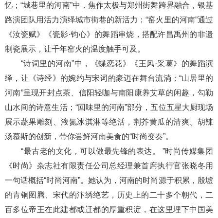
忆；“城巷里的河南”中，焦作太极与郑州街舞跨界融合，银基
路演团队用活力演绎城市街巷的新活力；“窑火里的河南”通过
《汝瓷赋》《瓷影·钧心》的舞蹈串烧，搭配许昌禹州的非遗
制瓷展示，让千年窑火的温度触手可及。
“诗词里的河南”中，《蝶恋花》《王风·采葛》的舞蹈演
绎，让《诗经》的婉约与宋词的豪迈在舞台流淌；“山居里的
河南”呈现开封点茶、信阳轻咖与南阳康养艾草的闲趣，勾勒
山水间的诗意生活；“回味里的河南”部分，五位五星大厨现场
展示蔬果雕刻、液氮冰淇淋等绝活，荆芥黄瓜的清爽、胡辣
汤慕斯的创新，带你尝鲜河南美食的“时尚变奏”。
“最古老的文化，可以做最先锋的表达。 ”时尚传媒集团
《时尚》杂志社有限责任公司总经理兼首席执行官张晓冬用
一句话概括“时尚河南”。她认为，河南的时尚源于积累，殷墟
的青铜图腾、宋代的汴绣绝艺，历史上的二十多个朝代，二
百多位帝王在此建都或迁都的厚重积淀，在这里埋下中国美